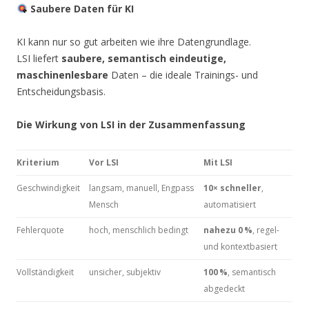
Saubere Daten für KI
KI kann nur so gut arbeiten wie ihre Datengrundlage.
LSI liefert
saubere, semantisch eindeutige,
maschinenlesbare
Daten – die ideale Trainings- und
Entscheidungsbasis.
Die Wirkung von LSI in der Zusammenfassung
Kriterium
Vor LSI
Mit LSI
Geschwindigkeit
langsam, manuell, Engpass
10× schneller
,
Mensch
automatisiert
Fehlerquote
hoch, menschlich bedingt
nahezu 0
%
, regel-
und kontextbasiert
Vollständigkeit
unsicher, subjektiv
100
%
, semantisch
abgedeckt