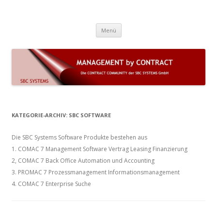
Die Contract Community der SBC
COMAC 7 (on premise) und LEGANTA 360 (Cloud) sind Lösungen für
Zum Inhalt springen
komplexe Dauerschuldverhältnisse und das Vertrags- und
Systems GmbH
Menü
Leistungsmanagement mit automatisierten Geschäftsprozessen
KATEGORIE-ARCHIV:
SBC SOFTWARE
Die SBC Systems Software Produkte bestehen aus
1. COMAC 7 Management Software Vertrag Leasing Finanzierung
2, COMAC 7 Back Office Automation und Accounting
3. PROMAC 7 Prozessmanagement Informationsmanagement
4. COMAC 7 Enterprise Suche