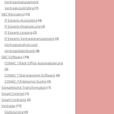
Vertragsmanagement
Vertragscontrolling
(7)
SBC Recruiting
(12)
IT Experts Accounting
(4)
IT Experts Finanzierung
(2)
IT Experts Leasing
(2)
IT Experts Vertragsmanagement
(3)
Vertragsanalyse und
Vertragsdatenbank
(8)
SBC Software
(19)
COMAC 7 Back Office Automatisierung
(3)
COMAC 7 Management-Software
(6)
COMAC-7 Enterprise-Suche
(2)
Semantische Transformation
(1)
Smart Contract
(1)
Smart Contracts
(2)
Verträge
(17)
Outsourcing
(3)