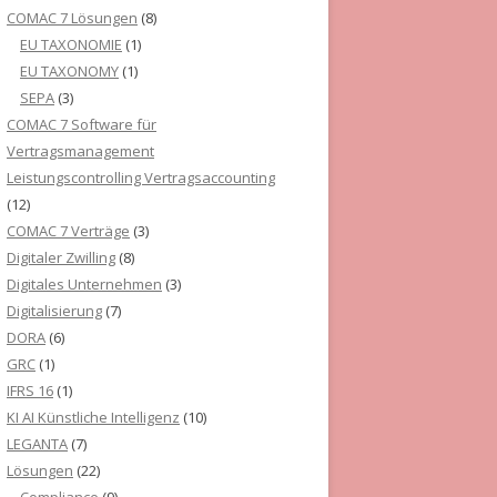
COMAC 7 Lösungen
(8)
EU TAXONOMIE
(1)
EU TAXONOMY
(1)
SEPA
(3)
COMAC 7 Software für
Vertragsmanagement
Leistungscontrolling Vertragsaccounting
(12)
COMAC 7 Verträge
(3)
Digitaler Zwilling
(8)
Digitales Unternehmen
(3)
Digitalisierung
(7)
DORA
(6)
GRC
(1)
IFRS 16
(1)
KI AI Künstliche Intelligenz
(10)
LEGANTA
(7)
Lösungen
(22)