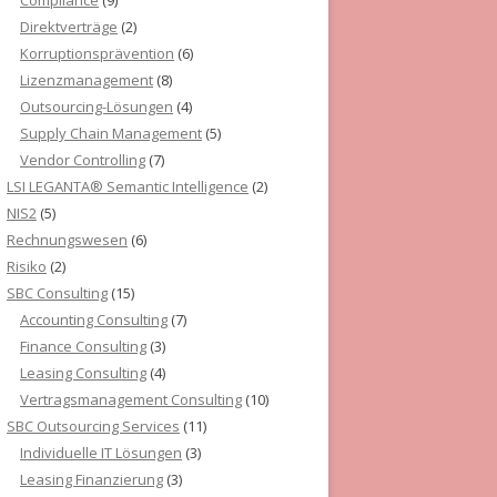
Compliance
(9)
Direktverträge
(2)
Korruptionsprävention
(6)
Lizenzmanagement
(8)
Outsourcing-Lösungen
(4)
Supply Chain Management
(5)
Vendor Controlling
(7)
LSI LEGANTA® Semantic Intelligence
(2)
NIS2
(5)
Rechnungswesen
(6)
Risiko
(2)
SBC Consulting
(15)
Accounting Consulting
(7)
Finance Consulting
(3)
Leasing Consulting
(4)
Vertragsmanagement Consulting
(10)
SBC Outsourcing Services
(11)
Individuelle IT Lösungen
(3)
Leasing Finanzierung
(3)