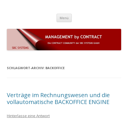
Die Contract Community der SBC
COMAC 7 (on premise) und LEGANTA 360 (Cloud) sind Lösungen für
Zum Inhalt springen
komplexe Dauerschuldverhältnisse und das Vertrags- und
Systems GmbH
Menü
Leistungsmanagement mit automatisierten Geschäftsprozessen
SCHLAGWORT-ARCHIV:
BACKOFFICE
Verträge im Rechnungswesen und die
vollautomatische BACKOFFICE ENGINE
Hinterlasse eine Antwort