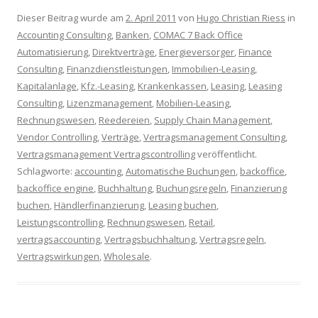
Dieser Beitrag wurde am
2. April 2011
von
Hugo Christian Riess
in
Accounting Consulting
,
Banken
,
COMAC 7 Back Office
Automatisierung
,
Direktverträge
,
Energieversorger
,
Finance
Consulting
,
Finanzdienstleistungen
,
Immobilien-Leasing
,
Kapitalanlage
,
Kfz.-Leasing
,
Krankenkassen
,
Leasing
,
Leasing
Consulting
,
Lizenzmanagement
,
Mobilien-Leasing
,
Rechnungswesen
,
Reedereien
,
Supply Chain Management
,
Vendor Controlling
,
Verträge
,
Vertragsmanagement Consulting
,
Vertragsmanagement Vertragscontrolling
veröffentlicht.
Schlagworte:
accounting
,
Automatische Buchungen
,
backoffice
,
backoffice engine
,
Buchhaltung
,
Buchungsregeln
,
Finanzierung
buchen
,
Händlerfinanzierung
,
Leasing buchen
,
Leistungscontrolling
,
Rechnungswesen
,
Retail
,
vertragsaccounting
,
Vertragsbuchhaltung
,
Vertragsregeln
,
Vertragswirkungen
,
Wholesale
.