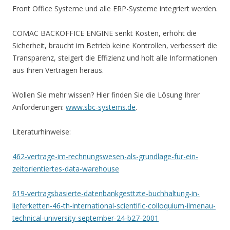
Front Office Systeme und alle ERP-Systeme integriert werden.
COMAC BACKOFFICE ENGINE senkt Kosten, erhöht die
Sicherheit, braucht im Betrieb keine Kontrollen, verbessert die
Transparenz, steigert die Effizienz und holt alle Informationen
aus Ihren Verträgen heraus.
Wollen Sie mehr wissen? Hier finden Sie die Lösung Ihrer
Anforderungen:
www.sbc-systems.de
.
Literaturhinweise:
462-vertrage-im-rechnungswesen-als-grundlage-fur-ein-
zeitorientiertes-data-warehouse
619-vertragsbasierte-datenbankgesttzte-buchhaltung-in-
lieferketten-46-th-international-scientific-colloquium-ilmenau-
technical-university-september-24-b27-2001