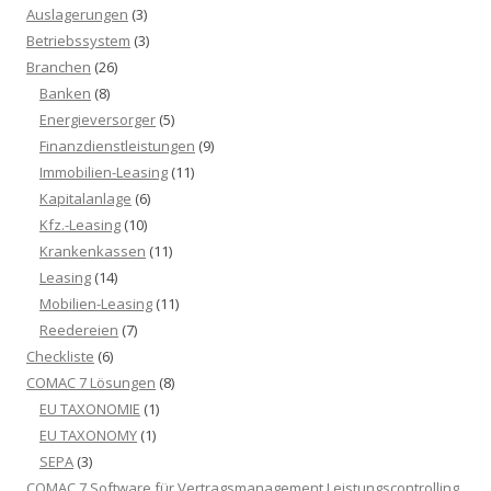
Auslagerungen
(3)
Betriebssystem
(3)
Branchen
(26)
Banken
(8)
Energieversorger
(5)
Finanzdienstleistungen
(9)
Immobilien-Leasing
(11)
Kapitalanlage
(6)
Kfz.-Leasing
(10)
Krankenkassen
(11)
Leasing
(14)
Mobilien-Leasing
(11)
Reedereien
(7)
Checkliste
(6)
COMAC 7 Lösungen
(8)
EU TAXONOMIE
(1)
EU TAXONOMY
(1)
SEPA
(3)
COMAC 7 Software für Vertragsmanagement Leistungscontrolling