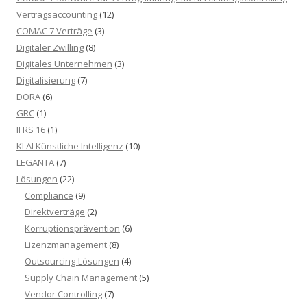
Vertragsaccounting
(12)
COMAC 7 Verträge
(3)
Digitaler Zwilling
(8)
Digitales Unternehmen
(3)
Digitalisierung
(7)
DORA
(6)
GRC
(1)
IFRS 16
(1)
KI AI Künstliche Intelligenz
(10)
LEGANTA
(7)
Lösungen
(22)
Compliance
(9)
Direktverträge
(2)
Korruptionsprävention
(6)
Lizenzmanagement
(8)
Outsourcing-Lösungen
(4)
Supply Chain Management
(5)
Vendor Controlling
(7)