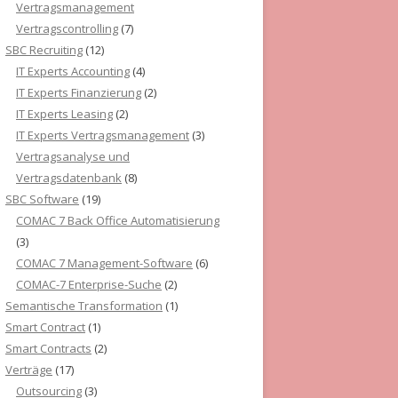
Vertragsmanagement
Vertragscontrolling
(7)
SBC Recruiting
(12)
IT Experts Accounting
(4)
IT Experts Finanzierung
(2)
IT Experts Leasing
(2)
IT Experts Vertragsmanagement
(3)
Vertragsanalyse und
Vertragsdatenbank
(8)
SBC Software
(19)
COMAC 7 Back Office Automatisierung
(3)
COMAC 7 Management-Software
(6)
COMAC-7 Enterprise-Suche
(2)
Semantische Transformation
(1)
Smart Contract
(1)
Smart Contracts
(2)
Verträge
(17)
Outsourcing
(3)