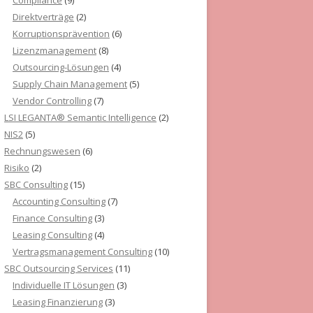
Compliance
(9)
Direktverträge
(2)
Korruptionsprävention
(6)
Lizenzmanagement
(8)
Outsourcing-Lösungen
(4)
Supply Chain Management
(5)
Vendor Controlling
(7)
LSI LEGANTA® Semantic Intelligence
(2)
NIS2
(5)
Rechnungswesen
(6)
Risiko
(2)
SBC Consulting
(15)
Accounting Consulting
(7)
Finance Consulting
(3)
Leasing Consulting
(4)
Vertragsmanagement Consulting
(10)
SBC Outsourcing Services
(11)
Individuelle IT Lösungen
(3)
Leasing Finanzierung
(3)