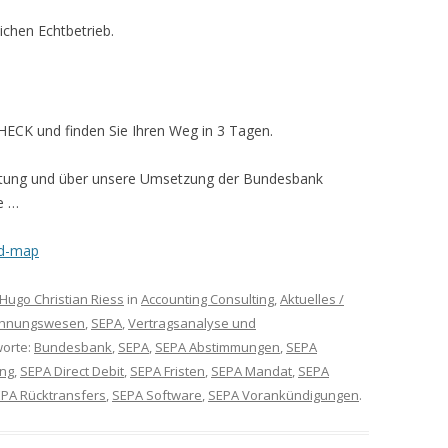
ichen Echtbetrieb.
ECK und finden Sie Ihren Weg in 3 Tagen.
atung und über unsere Umsetzung der Bundesbank
e …
ad-map
Hugo Christian Riess
in
Accounting Consulting
,
Aktuelles /
hnungswesen
,
SEPA
,
Vertragsanalyse und
worte:
Bundesbank
,
SEPA
,
SEPA Abstimmungen
,
SEPA
ing
,
SEPA Direct Debit
,
SEPA Fristen
,
SEPA Mandat
,
SEPA
PA Rücktransfers
,
SEPA Software
,
SEPA Vorankündigungen
.