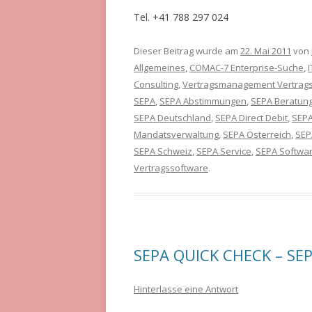
Tel. +41 788 297 024
Dieser Beitrag wurde am
22. Mai 2011
von
Allgemeines
,
COMAC-7 Enterprise-Suche
,
Consulting
,
Vertragsmanagement Vertragsc
SEPA
,
SEPA Abstimmungen
,
SEPA Beratun
SEPA Deutschland
,
SEPA Direct Debit
,
SEPA
Mandatsverwaltung
,
SEPA Österreich
,
SEP
SEPA Schweiz
,
SEPA Service
,
SEPA Softwa
Vertragssoftware
.
SEPA QUICK CHECK – SE
Hinterlasse eine Antwort