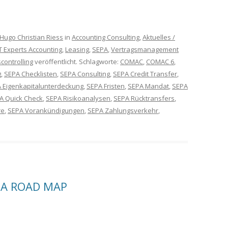
Hugo Christian Riess
in
Accounting Consulting
,
Aktuelles /
IT Experts Accounting
,
Leasing
,
SEPA
,
Vertragsmanagement
ontrolling
veröffentlicht. Schlagworte:
COMAC
,
COMAC 6
,
g
,
SEPA Checklisten
,
SEPA Consulting
,
SEPA Credit Transfer
,
 Eigenkapitalunterdeckung
,
SEPA Fristen
,
SEPA Mandat
,
SEPA
A Quick Check
,
SEPA Risikoanalysen
,
SEPA Rücktransfers
,
re
,
SEPA Vorankündigungen
,
SEPA Zahlungsverkehr
,
PA ROAD MAP