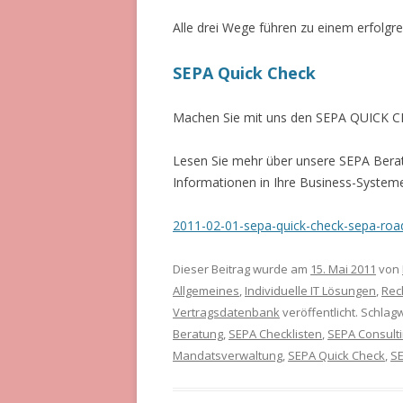
Alle drei Wege führen zu einem erfolgre
SEPA Quick Check
Machen Sie mit uns den SEPA QUICK CH
Lesen Sie mehr über unsere SEPA Ber
Informationen in Ihre Business-System
2011-02-01-sepa-quick-check-sepa-ro
Dieser Beitrag wurde am
15. Mai 2011
von
Allgemeines
,
Individuelle IT Lösungen
,
Rec
Vertragsdatenbank
veröffentlicht. Schlag
Beratung
,
SEPA Checklisten
,
SEPA Consult
Mandatsverwaltung
,
SEPA Quick Check
,
SE