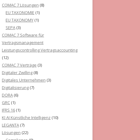
COMAC 7 Lösungen
(8)
EU TAXONOMIE
(1)
EU TAXONOMY
(1)
SEPA
(3)
COMAC 7 Software für
Vertragsmanagement
Leistungscontrolling Vertragsaccounting
(12)
COMAC 7 Verträge
(3)
Digitaler Zwilling
(8)
Digitales Unternehmen
(3)
Digitalisierung
(7)
DORA
(6)
GRC
(1)
IFRS 16
(1)
KI AI Künstliche Intelligenz
(10)
LEGANTA
(7)
Lösungen
(22)