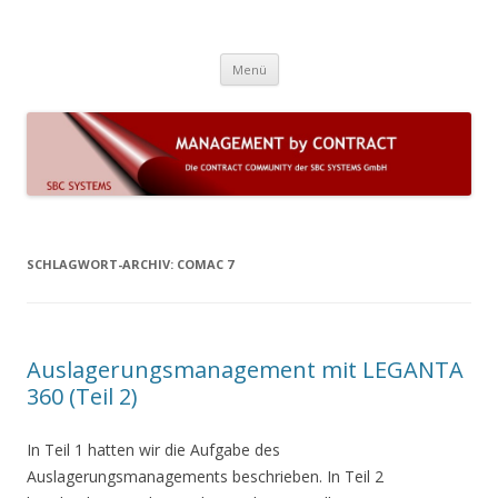
Die Contract Community der SBC
COMAC 7 (on premise) und LEGANTA 360 (Cloud) sind Lösungen für
Zum Inhalt springen
komplexe Dauerschuldverhältnisse und das Vertrags- und
Systems GmbH
Menü
Leistungsmanagement mit automatisierten Geschäftsprozessen
SCHLAGWORT-ARCHIV:
COMAC 7
Auslagerungsmanagement mit LEGANTA
360 (Teil 2)
In Teil 1 hatten wir die Aufgabe des
Auslagerungsmanagements beschrieben. In Teil 2