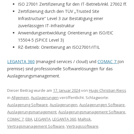
ISO 27001 Zertifizierung für den IT-Betrieb/inkl. 27002 ff.
Zertifizierung durch den TÜV „Trusted Site
Infrastructure“ Level 3 zur Bestätigung einer
zuverlässigen IT-Infrastruktur
Anwendungsentwicklung: Orientierung an ISO/EIC
15504-5 (SPICE Level 3)
RZ-Betrieb: Orientierung an ISO27001/ITIL
LEGANTA 360
(managed services / cloud) und
COMAC 7
(on
premise) sind professionelle Softwarelösungen für das
Auslagerungsmanagement.
Dieser Beitrag wurde am
17. Januar 2024
von
Hugo Christian Riess
in
Allgemein
,
Auslagerungen
veröffentlicht. Schlagworte:
Auslagerung Software
,
Auslagerungen
,
Auslagerungen Software
,
Auslagerungsmanagement
,
Auslagerungsmanagement Software
,
COMAC 7
,
EBA
,
LEGANTA
,
LEGANTA 360
,
MaRisk
,
Vertragsmanagement Software
,
Vertragssoftware
.