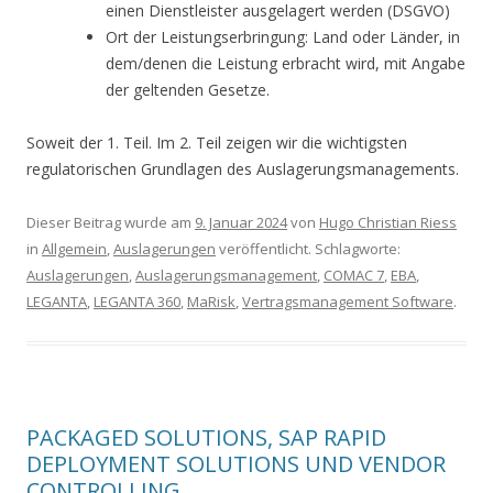
einen Dienstleister ausgelagert werden (DSGVO)
Ort der Leistungserbringung: Land oder Länder, in
dem/denen die Leistung erbracht wird, mit Angabe
der geltenden Gesetze.
Soweit der 1. Teil. Im 2. Teil zeigen wir die wichtigsten
regulatorischen Grundlagen des Auslagerungsmanagements.
Dieser Beitrag wurde am
9. Januar 2024
von
Hugo Christian Riess
in
Allgemein
,
Auslagerungen
veröffentlicht. Schlagworte:
Auslagerungen
,
Auslagerungsmanagement
,
COMAC 7
,
EBA
,
LEGANTA
,
LEGANTA 360
,
MaRisk
,
Vertragsmanagement Software
.
PACKAGED SOLUTIONS, SAP RAPID
DEPLOYMENT SOLUTIONS UND VENDOR
CONTROLLING