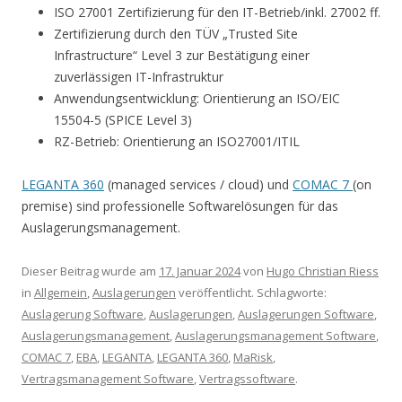
ISO 27001 Zertifizierung für den IT-Betrieb/inkl. 27002 ff.
Zertifizierung durch den TÜV „Trusted Site
Infrastructure“ Level 3 zur Bestätigung einer
zuverlässigen IT-Infrastruktur
Anwendungsentwicklung: Orientierung an ISO/EIC
15504-5 (SPICE Level 3)
RZ-Betrieb: Orientierung an ISO27001/ITIL
LEGANTA 360
(managed services / cloud) und
COMAC 7
(on
premise) sind professionelle Softwarelösungen für das
Auslagerungsmanagement.
Dieser Beitrag wurde am
17. Januar 2024
von
Hugo Christian Riess
in
Allgemein
,
Auslagerungen
veröffentlicht. Schlagworte:
Auslagerung Software
,
Auslagerungen
,
Auslagerungen Software
,
Auslagerungsmanagement
,
Auslagerungsmanagement Software
,
COMAC 7
,
EBA
,
LEGANTA
,
LEGANTA 360
,
MaRisk
,
Vertragsmanagement Software
,
Vertragssoftware
.