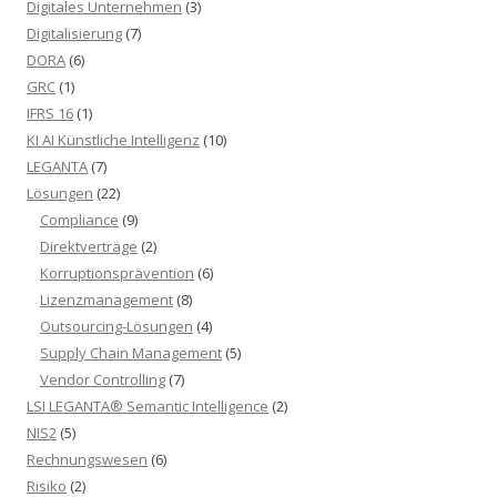
Digitales Unternehmen
(3)
Digitalisierung
(7)
DORA
(6)
GRC
(1)
IFRS 16
(1)
KI AI Künstliche Intelligenz
(10)
LEGANTA
(7)
Lösungen
(22)
Compliance
(9)
Direktverträge
(2)
Korruptionsprävention
(6)
Lizenzmanagement
(8)
Outsourcing-Lösungen
(4)
Supply Chain Management
(5)
Vendor Controlling
(7)
LSI LEGANTA® Semantic Intelligence
(2)
NIS2
(5)
Rechnungswesen
(6)
Risiko
(2)