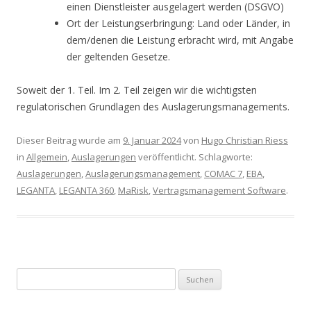
einen Dienstleister ausgelagert werden (DSGVO)
Ort der Leistungserbringung: Land oder Länder, in
dem/denen die Leistung erbracht wird, mit Angabe
der geltenden Gesetze.
Soweit der 1. Teil. Im 2. Teil zeigen wir die wichtigsten
regulatorischen Grundlagen des Auslagerungsmanagements.
Dieser Beitrag wurde am
9. Januar 2024
von
Hugo Christian Riess
in
Allgemein
,
Auslagerungen
veröffentlicht. Schlagworte:
Auslagerungen
,
Auslagerungsmanagement
,
COMAC 7
,
EBA
,
LEGANTA
,
LEGANTA 360
,
MaRisk
,
Vertragsmanagement Software
.
Suchen nach: