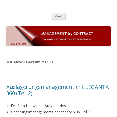
Die Contract Community der SBC
COMAC 7 (on premise) und LEGANTA 360 (Cloud) sind Lösungen für
Zum Inhalt springen
komplexe Dauerschuldverhältnisse und das Vertrags- und
Systems GmbH
Menü
Leistungsmanagement mit automatisierten Geschäftsprozessen
SCHLAGWORT-ARCHIV:
MARISK
Auslagerungsmanagement mit LEGANTA
360 (Teil 2)
In Teil 1 hatten wir die Aufgabe des
Auslagerungsmanagements beschrieben. In Teil 2