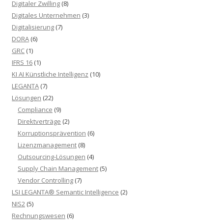
Digitaler Zwilling
(8)
Digitales Unternehmen
(3)
Digitalisierung
(7)
DORA
(6)
GRC
(1)
IFRS 16
(1)
KI AI Künstliche Intelligenz
(10)
LEGANTA
(7)
Lösungen
(22)
Compliance
(9)
Direktverträge
(2)
Korruptionsprävention
(6)
Lizenzmanagement
(8)
Outsourcing-Lösungen
(4)
Supply Chain Management
(5)
Vendor Controlling
(7)
LSI LEGANTA® Semantic Intelligence
(2)
NIS2
(5)
Rechnungswesen
(6)