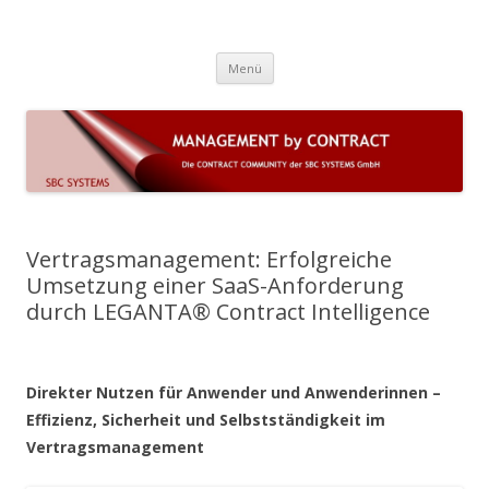
Die Contract Community der SBC
COMAC 7 (on premise) und LEGANTA 360 (Cloud) sind Lösungen für
Zum Inhalt springen
komplexe Dauerschuldverhältnisse und das Vertrags- und
Systems GmbH
Menü
Leistungsmanagement mit automatisierten Geschäftsprozessen
Vertragsmanagement: Erfolgreiche
Umsetzung einer SaaS-Anforderung
durch LEGANTA® Contract Intelligence
Direkter Nutzen für Anwender und Anwenderinnen –
Effizienz, Sicherheit und Selbstständigkeit im
Vertragsmanagement