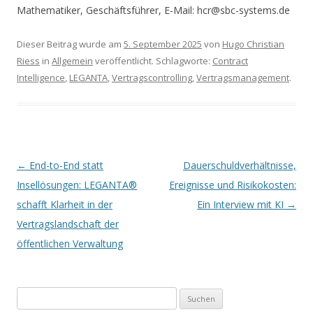
Mathematiker, Geschäftsführer, E-Mail: hcr@sbc-systems.de
Dieser Beitrag wurde am
5. September 2025
von
Hugo Christian
Riess
in
Allgemein
veröffentlicht. Schlagworte:
Contract
Intelligence
,
LEGANTA
,
Vertragscontrolling
,
Vertragsmanagement
.
Artikel-Navigation
←
End-to-End statt
Dauerschuldverhältnisse,
Insellösungen: LEGANTA®
Ereignisse und Risikokosten:
schafft Klarheit in der
Ein Interview mit KI
→
Vertragslandschaft der
öffentlichen Verwaltung
Suchen nach: