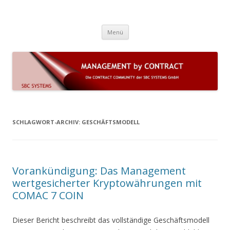
Die Contract Community der SBC
COMAC 7 (on premise) und LEGANTA 360 (Cloud) sind Lösungen für
Zum Inhalt springen
komplexe Dauerschuldverhältnisse und das Vertrags- und
Systems GmbH
Menü
Leistungsmanagement mit automatisierten Geschäftsprozessen
SCHLAGWORT-ARCHIV:
GESCHÄFTSMODELL
Vorankündigung: Das Management
wertgesicherter Kryptowährungen mit
COMAC 7 COIN
Dieser Bericht beschreibt das vollständige Geschäftsmodell