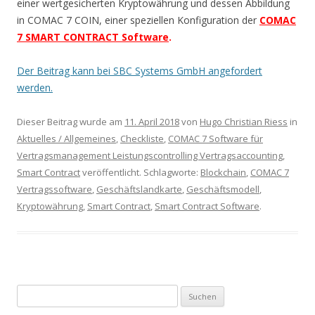
einer wertgesicherten Kryptowährung und dessen Abbildung
in COMAC 7 COIN, einer speziellen Konfiguration der
COMAC
7 SMART CONTRACT Software
.
Der Beitrag kann bei SBC Systems GmbH angefordert
werden.
Dieser Beitrag wurde am
11. April 2018
von
Hugo Christian Riess
in
Aktuelles / Allgemeines
,
Checkliste
,
COMAC 7 Software für
Vertragsmanagement Leistungscontrolling Vertragsaccounting
,
Smart Contract
veröffentlicht. Schlagworte:
Blockchain
,
COMAC 7
Vertragssoftware
,
Geschäftslandkarte
,
Geschäftsmodell
,
Kryptowährung
,
Smart Contract
,
Smart Contract Software
.
Suchen nach: