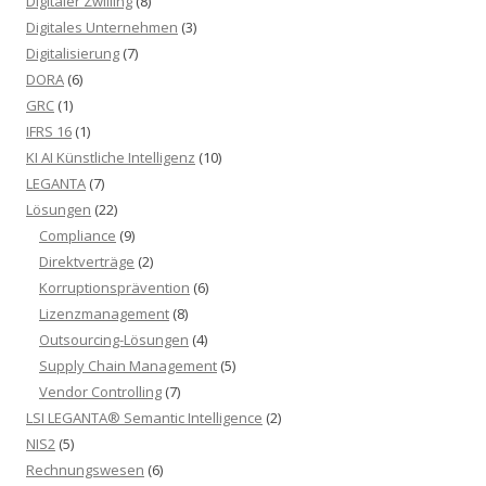
Digitaler Zwilling
(8)
Digitales Unternehmen
(3)
Digitalisierung
(7)
DORA
(6)
GRC
(1)
IFRS 16
(1)
KI AI Künstliche Intelligenz
(10)
LEGANTA
(7)
Lösungen
(22)
Compliance
(9)
Direktverträge
(2)
Korruptionsprävention
(6)
Lizenzmanagement
(8)
Outsourcing-Lösungen
(4)
Supply Chain Management
(5)
Vendor Controlling
(7)
LSI LEGANTA® Semantic Intelligence
(2)
NIS2
(5)
Rechnungswesen
(6)