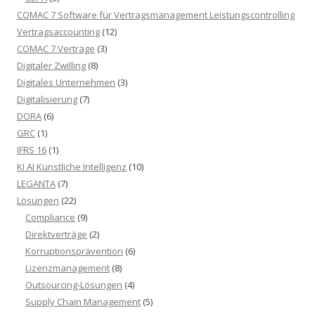
COMAC 7 Software für Vertragsmanagement Leistungscontrolling
Vertragsaccounting
(12)
COMAC 7 Verträge
(3)
Digitaler Zwilling
(8)
Digitales Unternehmen
(3)
Digitalisierung
(7)
DORA
(6)
GRC
(1)
IFRS 16
(1)
KI AI Künstliche Intelligenz
(10)
LEGANTA
(7)
Lösungen
(22)
Compliance
(9)
Direktverträge
(2)
Korruptionsprävention
(6)
Lizenzmanagement
(8)
Outsourcing-Lösungen
(4)
Supply Chain Management
(5)