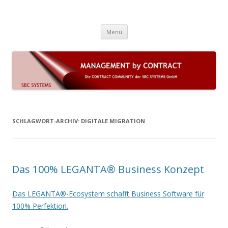
Die Contract Community der SBC
COMAC 7 (on premise) und LEGANTA 360 (Cloud) sind Lösungen für
Zum Inhalt springen
komplexe Dauerschuldverhältnisse und das Vertrags- und
Systems GmbH
Menü
Leistungsmanagement mit automatisierten Geschäftsprozessen
SCHLAGWORT-ARCHIV:
DIGITALE MIGRATION
Das 100% LEGANTA® Business Konzept
Das LEGANTA®-Ecosystem schafft Business Software für
100% Perfektion.