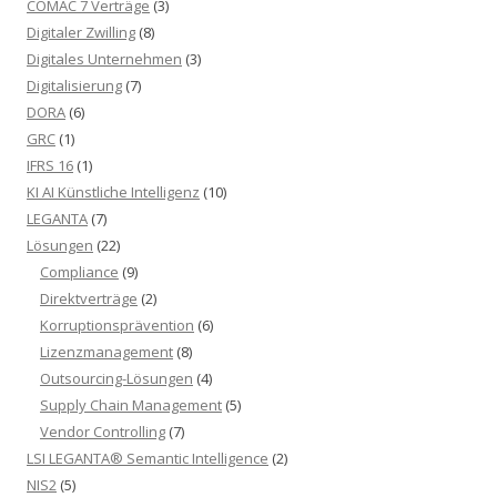
COMAC 7 Verträge
(3)
Digitaler Zwilling
(8)
Digitales Unternehmen
(3)
Digitalisierung
(7)
DORA
(6)
GRC
(1)
IFRS 16
(1)
KI AI Künstliche Intelligenz
(10)
LEGANTA
(7)
Lösungen
(22)
Compliance
(9)
Direktverträge
(2)
Korruptionsprävention
(6)
Lizenzmanagement
(8)
Outsourcing-Lösungen
(4)
Supply Chain Management
(5)
Vendor Controlling
(7)
LSI LEGANTA® Semantic Intelligence
(2)
NIS2
(5)