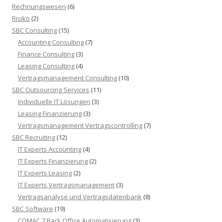
Rechnungswesen
(6)
Risiko
(2)
SBC Consulting
(15)
Accounting Consulting
(7)
Finance Consulting
(3)
Leasing Consulting
(4)
Vertragsmanagement Consulting
(10)
SBC Outsourcing Services
(11)
Individuelle IT Lösungen
(3)
Leasing Finanzierung
(3)
Vertragsmanagement Vertragscontrolling
(7)
SBC Recruiting
(12)
IT Experts Accounting
(4)
IT Experts Finanzierung
(2)
IT Experts Leasing
(2)
IT Experts Vertragsmanagement
(3)
Vertragsanalyse und Vertragsdatenbank
(8)
SBC Software
(19)
COMAC 7 Back Office Automatisierung
(3)