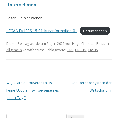
Unternehmen
Lesen Sie hier weiter:
LEGANTA IFRS 15-01-Kurzinformation-01
Herunterladen
Dieser Beitrag wurde am
24. Juli 2025
von
Hugo Christian Riess
in
Allgemein
veröffentlicht. Schlagworte:
IFRS
,
IFRS 15
,
IFRS15
.
Artikel-Navigation
←
„Digitale Souveränität ist
Das Betriebssystem der
keine Utopie – wir beweisen es
Wirtschaft
→
jeden Tag.“
Suchen nach: